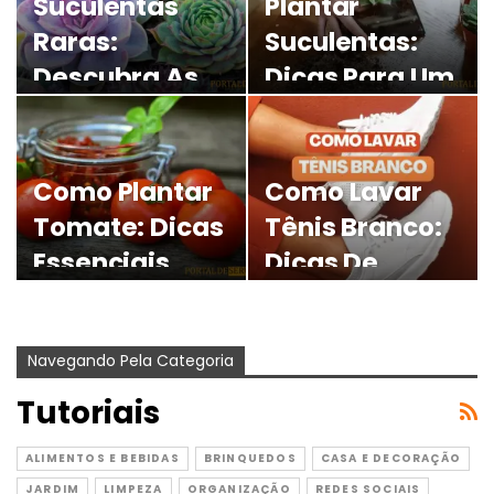
Suculentas
Plantar
Raras:
Suculentas:
Descubra As
Dicas Para Um
Espécies Mais
Cultivo
Exóticas
Saudável Em
Casa
Como Plantar
Como Lavar
Tomate: Dicas
Tênis Branco:
Essenciais
Dicas De
Para Um
Produtos E
Cultivo
Limpeza!
Navegando Pela Categoria
Saudável
Tutoriais
ALIMENTOS E BEBIDAS
BRINQUEDOS
CASA E DECORAÇÃO
JARDIM
LIMPEZA
ORGANIZAÇÃO
REDES SOCIAIS