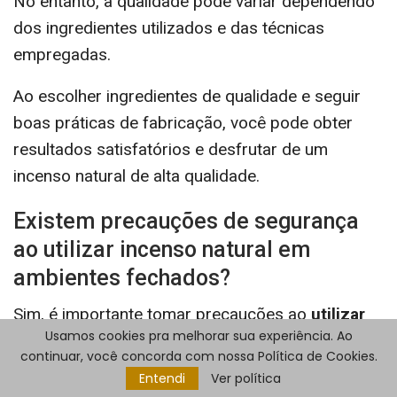
No entanto, a qualidade pode variar dependendo
dos ingredientes utilizados e das técnicas
empregadas.
Ao escolher ingredientes de qualidade e seguir
boas práticas de fabricação, você pode obter
resultados satisfatórios e desfrutar de um
incenso natural de alta qualidade.
Existem precauções de segurança
ao utilizar incenso natural em
ambientes fechados?
Sim, é importante tomar precauções ao
utilizar
Usamos cookies pra melhorar sua experiência. Ao
incenso natural
em ambientes fechados.
continuar, você concorda com nossa Política de Cookies.
Certifique-se de que o ambiente esteja
Entendi
Ver política
adequadamente ventilado para evitar a