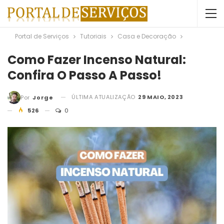
Portal de Serviços
Tutoriais
Casa e Decoração
Como Fazer Incenso Natural:
Confira O Passo A Passo!
ÚLTIMA ATUALIZAÇÃO
29 MAIO, 2023
Por
Jorge
526
0